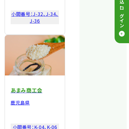
・
ログイン
小間番号：
J-32、J-34、
J-36
あまみ商工会
鹿児島県
小間番号：
K-04、K-06