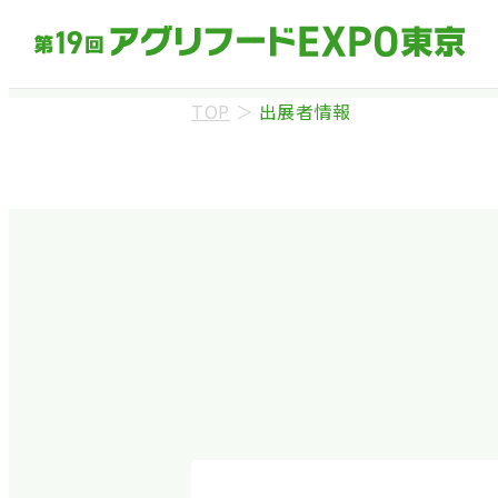
TOP
＞
出展者情報
来場事前登録（バ
※業界関係者を対象
ます。
※カートの持ち込み