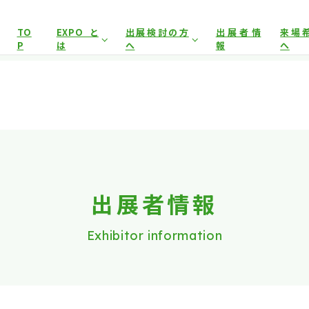
展示会場への入場には
来場登録が必要です。
TO
EXPOと
出展検討の方
出展者情
来場
P
は
へ
報
へ
アグリフードEXPO東京について
開催概要
来場事
イヤー）
来場事前登録（プレス）
来場対象
出展対象
来場事
前回開催結果
出展者サポート
事前
とした商談会であり、
ビジネス目的以外の方や一般の方のご来場
出展案内
会場
は禁止となっております。
出展者商品カタログ
出展者情報
Exhibitor information