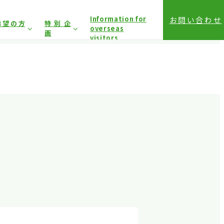
Information for
お問い合わせ
希望の方
特別企
overseas
画
visitors
前登録（バイヤー）
相談コーナー
前登録（プレス）
登録方法（入場方法）
は固くお断り
しており
アクセス