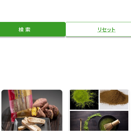
検 索
リセット