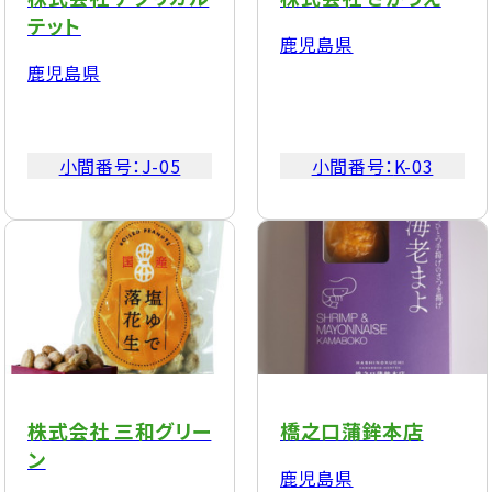
テット
鹿児島県
鹿児島県
小間番号：
J-05
小間番号：
K-03
株式会社 三和グリー
橋之口蒲鉾本店
ン
鹿児島県