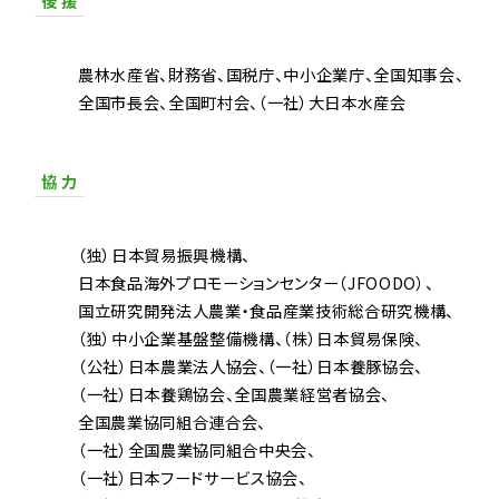
後 援
農林水産省
財務省
国税庁
中小企業庁
全国知事会
全国市長会
全国町村会
（一社）大日本水産会
協 力
（独）日本貿易振興機構
日本食品海外プロモーションセンター（JFOODO）
国立研究開発法人農業・食品産業技術総合研究機構
（独）中小企業基盤整備機構
（株）日本貿易保険
（公社）日本農業法人協会
（一社）日本養豚協会
（一社）日本養鶏協会
全国農業経営者協会
全国農業協同組合連合会
（一社）全国農業協同組合中央会
（一社）日本フードサービス協会