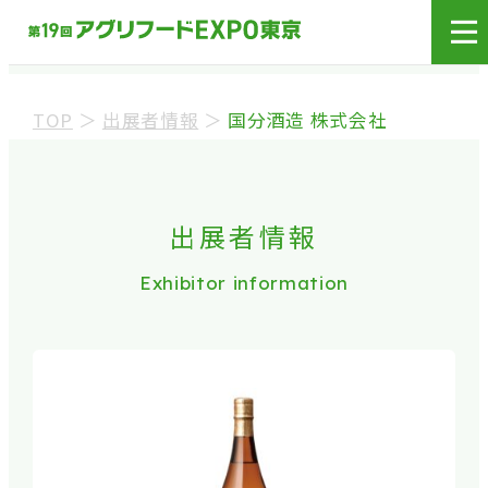
展示会場への入場には
来場登録が必要です。
TOP
＞
出展者情報
＞
国分酒造 株式会社
来場事前登録（バイヤー）
来場事前登録（プレス）
出展者情報
Exhibitor information
※業界関係者を対象とした商談会であり、
ビジネ
ス目的以外の方や一般の方のご来場は固くお
断り
しております。
※カートの持ち込みは禁止となっております。