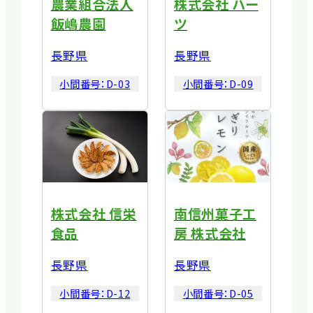
農業組合法人
株式会社 ハー
飯嶋農園
ツ
長野県
長野県
小間番号：
D-03
小間番号：
D-09
株式会社 信栄
南信州菓子工
食品
房 株式会社
長野県
長野県
小間番号：
D-12
小間番号：
D-05