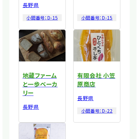
長野県
小間番号：
D-15
小間番号：
D-15
地蔵ファーム
有限会社 小笠
と一歩ベーカ
原商店
リー
長野県
長野県
小間番号：
D-22