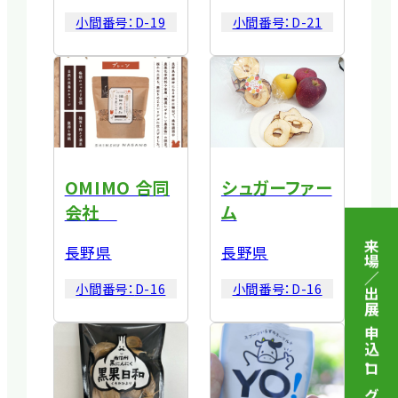
小間番号：
D-19
小間番号：
D-21
OMIMO 合同
シュガーファー
会社
ム
来場／出展 申込
長野県
長野県
小間番号：
D-16
小間番号：
D-16
・