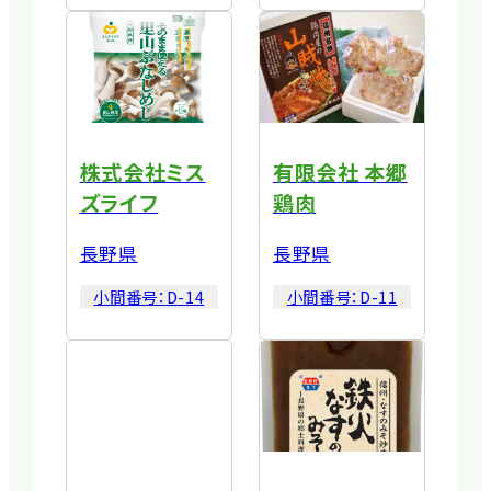
株式会社ミス
有限会社 本郷
ズライフ
鶏肉
長野県
長野県
小間番号：
D-14
小間番号：
D-11