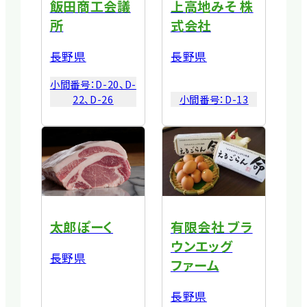
飯田商工会議
上高地みそ 株
所
式会社
長野県
長野県
小間番号：
D-20、D-
22、D-26
小間番号：
D-13
太郎ぽーく
有限会社 ブラ
ウンエッグ
長野県
ファーム
長野県