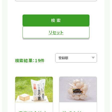
検 索
リセット
検索結果：19件