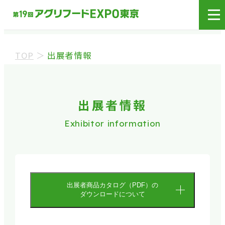
へお越しください。
展示会場への入場には
来場登録が必要です。
TOP
＞
出展者情報
来場事前登録（バイヤー）
来場事前登録（プレス）
出展者情報
Exhibitor information
※業界関係者を対象とした商談会であり、
ビジネ
出展者商品カタログ
ス目的以外の方や一般の方のご来場は固くお
断り
しております。
※カートの持ち込みは禁止となっております。
出展者商品カタログ（PDF）の
ダウンロードについて