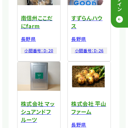
ログイン
南信州ここだ
すずらんハウ
にfarm
ス
長野県
長野県
小間番号：
D-20
小間番号：
D-26
株式会社 マッ
株式会社 平山
シュアンドフ
ファーム
ルーツ
長野県