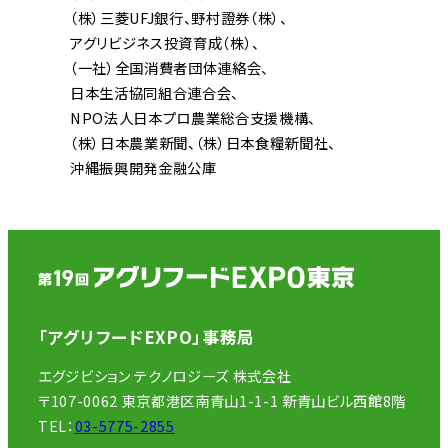
（株）三菱UFJ銀行
野村證券（株）
アグリビジネス投資育成（株）
（一社）全国消費者団体連絡会
日本生活協同組合連合会
NPO法人日本プロ農業総合支援機構
（株）日本農業新聞
（株）日本食糧新聞社
沖縄振興開発金融公庫
「アグリフードEXPO」事務局
エグジビション テクノロジーズ 株式会社
〒107-0062 東京都港区南青山1-1-1 新青山ビル西館8階
TEL：
03-5775-2855