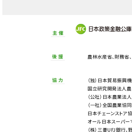
主 催
後 援
農林水産省
財務省
協 力
（独）日本貿易振興
国立研究開発法人農
（公社）日本農業法
（一社）全国農業協
日本チェーンストア
オール日本スーパー
（株）三菱UFJ銀行