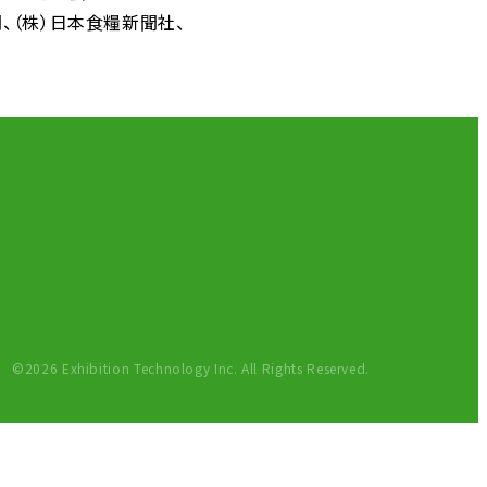
聞
（株）日本食糧新聞社
©2026 Exhibition Technology Inc. All Rights Reserved.