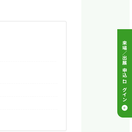
来場／出展 申込
・
ログイン