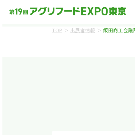
TOP
＞
出展者情報
＞
飯田商工会議
来場事前登録（バ
※業界関係者を対象
ます。
※カートの持ち込み