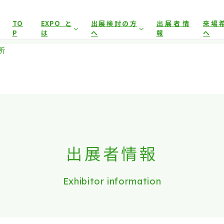
展示会場への入場には
来場登録が必要です。
TO
EXPOと
出展検討の方
出展者情
来場
P
は
へ
報
へ
アグリフードEXPO東京について
開催概要
来場事
所
イヤー）
来場事前登録（プレス）
来場対象
出展対象
来場事
前回開催結果
出展者サポート
事前
とした商談会であり、
ビジネス目的以外の方や一般の方のご来場
出展案内
会場
は禁止となっております。
出展者情報
Exhibitor information