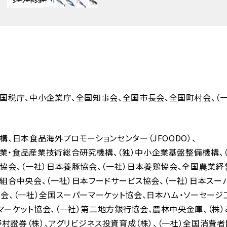
国税庁
中小企業庁
全国知事会
全国市長会
全国町村会
（
機構
日本食品海外プロモーションセンター（JFOODO）
業・食品産業技術総合研究機構
（独）中小企業基盤整備機構
人協会
（一社）日本養豚協会
（一社）日本養鶏協会
全国農業経
同組合中央会
（一社）日本フードサービス協会
（一社）日本スー
協会
（一社）全国スーパーマーケット協会
日本ハム・ソーセージ
マーケット協会
（一社）第二地方銀行協会
農林中央金庫
（株
野村證券（株）
アグリビジネス投資育成（株）
（一社）全国消費