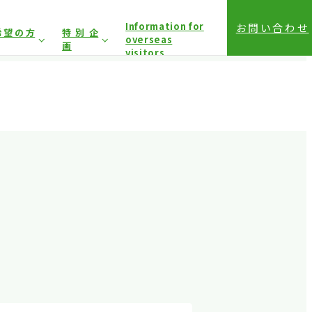
Information for
お問い合わせ
希望の方
特別企
overseas
画
visitors
前登録（バイヤー）
相談コーナー
前登録（プレス）
登録方法（入場方法）
は固くお断り
しており
アクセス