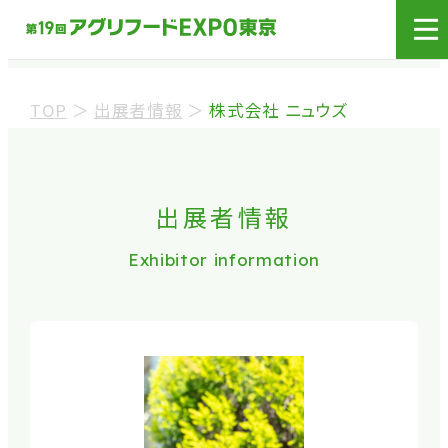
展示会場への入場には
来場登録が必要です。
TOP
＞
出展者情報
＞
株式会社 ニュウズ
来場事前登録（バイヤー）
来場事前登録（プレス）
出展者情報
Exhibitor information
※業界関係者を対象とした商談会であり、
ビジネ
ス目的以外の方や一般の方のご来場は固くお
断り
しております。
※カートの持ち込みは禁止となっております。