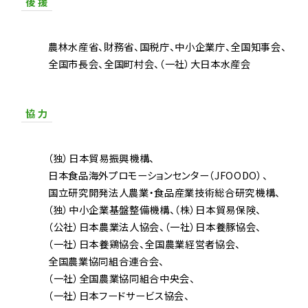
後 援
農林水産省
財務省
国税庁
中小企業庁
全国知事会
全国市長会
全国町村会
（一社）大日本水産会
協 力
（独）日本貿易振興機構
日本食品海外プロモーションセンター（JFOODO）
国立研究開発法人農業・食品産業技術総合研究機構
（独）中小企業基盤整備機構
（株）日本貿易保険
（公社）日本農業法人協会
（一社）日本養豚協会
（一社）日本養鶏協会
全国農業経営者協会
全国農業協同組合連合会
（一社）全国農業協同組合中央会
（一社）日本フードサービス協会