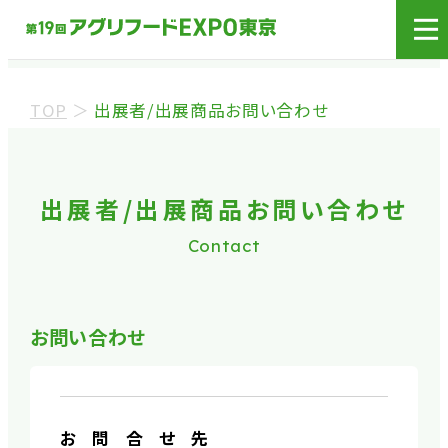
展示会場への入場には
来場登録が必要です。
TOP
＞
出展者/出展商品お問い合わせ
来場事前登録（バイヤー）
来場事前登録（プレス）
出展者/出展商品お問い合わせ
Contact
※業界関係者を対象とした商談会であり、
ビジネ
ス目的以外の方や一般の方のご来場は固くお
断り
しております。
お問い合わせ
※カートの持ち込みは禁止となっております。
お問合せ先