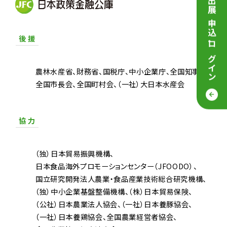
来場／出展 申込
後 援
・
ログイン
農林水産省
財務省
国税庁
中小企業庁
全国知事会
全国市長会
全国町村会
（一社）大日本水産会
協 力
（独）日本貿易振興機構
日本食品海外プロモーションセンター（JFOODO）
国立研究開発法人農業・食品産業技術総合研究機構
（独）中小企業基盤整備機構
（株）日本貿易保険
（公社）日本農業法人協会
（一社）日本養豚協会
（一社）日本養鶏協会
全国農業経営者協会