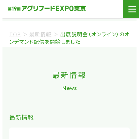
展示会場への入場には
来場登録が必要です。
TOP
＞
最新情報
＞
出展説明会（オンライン）のオ
来場事前登録（バイヤー）
ンデマンド配信を開始しました
来場事前登録（プレス）
最新情報
※業界関係者を対象とした商談会であり、
ビジネ
News
ス目的以外の方や一般の方のご来場は固くお
断り
しております。
※カートの持ち込みは禁止となっております。
最新情報