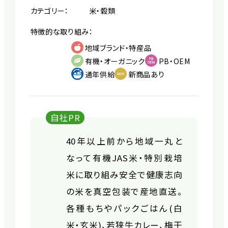
カテゴリー：
米・穀類
特徴的な取り組み：
地域ブランド・特産品
有機・オーガニック
PB・OEM
通年供給
新商品あり
自社PR
40年以上前から地域一丸と
なって有機JAS米・特別栽培
米に取り組み安全で健康志向
の米を真空包装で産地直送。
各種もちやパックごはん(白
米・玄米)、若狭牛カレー、梅干