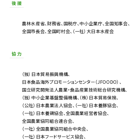
後 援
農林水産省
財務省
国税庁
中小企業庁
全国知事会
全国市長会
全国町村会
（一社）大日本水産会
協 力
（独）日本貿易振興機構
日本食品海外プロモーションセンター（JFOODO）
国立研究開発法人農業・食品産業技術総合研究機構
（独）中小企業基盤整備機構
（株）日本貿易保険
（公社）日本農業法人協会
（一社）日本養豚協会
（一社）日本養鶏協会
全国農業経営者協会
全国農業協同組合連合会
（一社）全国農業協同組合中央会
（一社）日本フードサービス協会