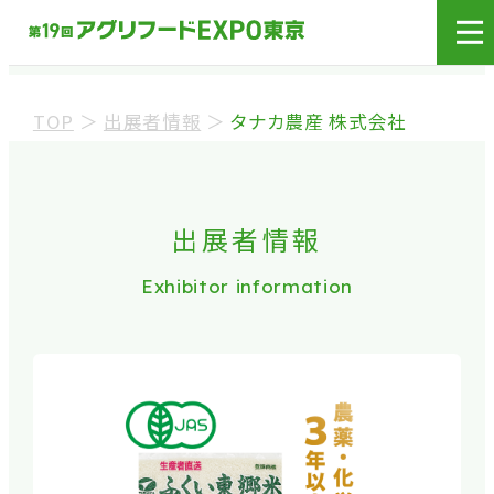
展示会場への入場には
来場登録が必要です。
TOP
＞
出展者情報
＞
タナカ農産 株式会社
来場事前登録（バイヤー）
来場事前登録（プレス）
出展者情報
Exhibitor information
※業界関係者を対象とした商談会であり、
ビジネ
ス目的以外の方や一般の方のご来場は固くお
断り
しております。
※カートの持ち込みは禁止となっております。