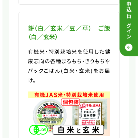
・
ログイン
餅（白／玄米／豆／草） ご飯
（白／玄米）
有機米・特別栽培米を使用した健
康志向の各種まるもち・きりもちや
パックごはん(白米・玄米)をお届
け。