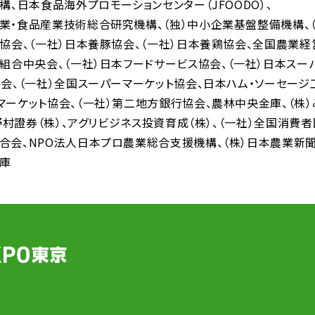
機構
日本食品海外プロモーションセンター（JFOODO）
業・食品産業技術総合研究機構
（独）中小企業基盤整備機構
人協会
（一社）日本養豚協会
（一社）日本養鶏協会
全国農業経
同組合中央会
（一社）日本フードサービス協会
（一社）日本スー
協会
（一社）全国スーパーマーケット協会
日本ハム・ソーセージ
マーケット協会
（一社）第二地方銀行協会
農林中央金庫
（株
野村證券（株）
アグリビジネス投資育成（株）
（一社）全国消費
合会
NPO法人日本プロ農業総合支援機構
（株）日本農業新
庫