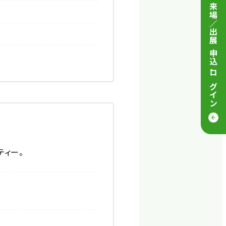
来場／出展 申込
・
ログイン
ティー。