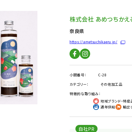
株式会社 あめつちかえ
奈良県
https://ametsuchikaeru.jp/
小間番号：
C-28
カテゴリー：
その他加工品
特徴的な取り組み：
地域ブランド・特産
通年供給
輸出
自社PR