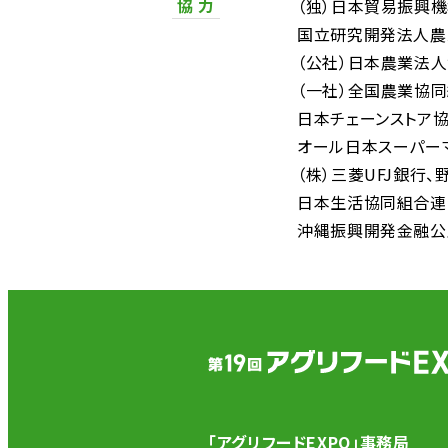
協 力
（独）日本貿易振興
国立研究開発法人農
（公社）日本農業法
（一社）全国農業協
日本チェーンストア
オール日本スーパー
（株）三菱UFJ銀行
日本生活協同組合連
沖縄振興開発金融公
「アグリフードEXPO」事務局