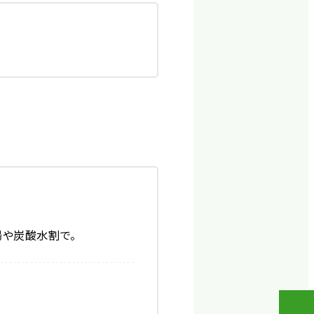
湯や炭酸水割で。