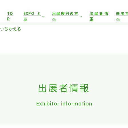
展示会場への入場には
来場登録が必要です。
TO
EXPOと
出展検討の方
出展者情
来場
P
は
へ
報
へ
アグリフードEXPO東京について
開催概要
来場事
つちかえる
イヤー）
来場事前登録（プレス）
来場対象
出展対象
来場事
前回開催結果
出展者サポート
事前
とした商談会であり、
ビジネス目的以外の方や一般の方のご来場
出展案内
会場
は禁止となっております。
出展者情報
Exhibitor information