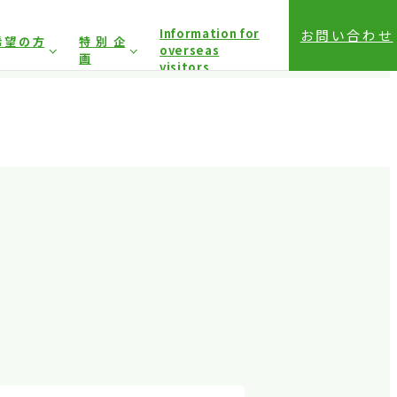
Information for
お問い合わせ
希望の方
特別企
overseas
画
visitors
前登録（バイヤー）
相談コーナー
前登録（プレス）
登録方法（入場方法）
は固くお断り
しており
アクセス