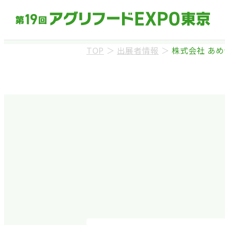
TOP
＞
出展者情報
＞
株式会社 あめ
来場事前登録（バ
※業界関係者を対象
ます。
※カートの持ち込み