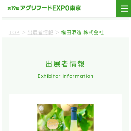
展示会場への入場には
来場登録が必要です。
TOP
＞
出展者情報
＞
権田酒造 株式会社
来場事前登録（バイヤー）
来場事前登録（プレス）
出展者情報
Exhibitor information
※業界関係者を対象とした商談会であり、
ビジネ
ス目的以外の方や一般の方のご来場は固くお
断り
しております。
※カートの持ち込みは禁止となっております。