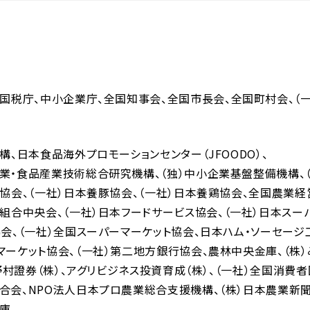
国税庁
中小企業庁
全国知事会
全国市長会
全国町村会
（
機構
日本食品海外プロモーションセンター（JFOODO）
業・食品産業技術総合研究機構
（独）中小企業基盤整備機構
人協会
（一社）日本養豚協会
（一社）日本養鶏協会
全国農業経
同組合中央会
（一社）日本フードサービス協会
（一社）日本スー
協会
（一社）全国スーパーマーケット協会
日本ハム・ソーセージ
マーケット協会
（一社）第二地方銀行協会
農林中央金庫
（株
野村證券（株）
アグリビジネス投資育成（株）
（一社）全国消費
合会
NPO法人日本プロ農業総合支援機構
（株）日本農業新
庫