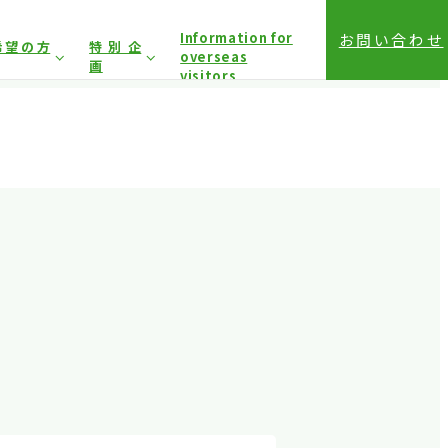
Information for
お問い合わせ
希望の方
特別企
overseas
画
visitors
前登録（バイヤー）
相談コーナー
前登録（プレス）
登録方法（入場方法）
は固くお断り
しており
アクセス