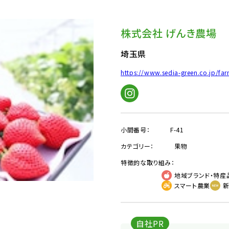
株式会社 げんき農場
埼玉県
https://www.sedia-green.co.jp/fa
小間番号：
F-41
カテゴリー：
果物
特徴的な取り組み：
地域ブランド・特産
スマート農業
自社PR