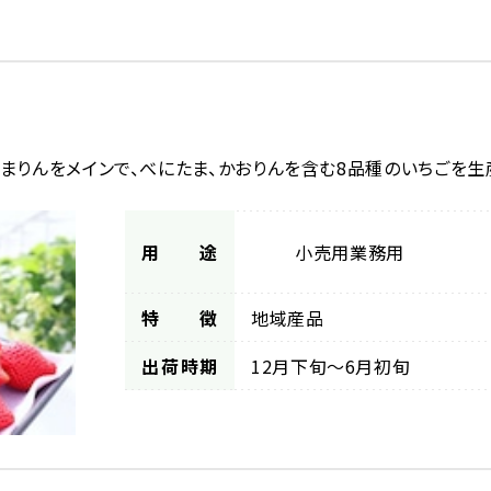
まりんをメインで、べにたま、かおりんを含む8品種のいちごを生
用途
小売用
業務用
特徴
地域産品
出荷時期
12月下旬～6月初旬