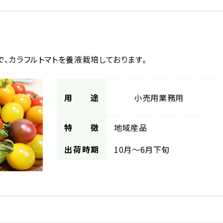
スで、カラフルトマトを養液栽培しております。
用途
小売用
業務用
特徴
地域産品
出荷時期
10月～6月下旬