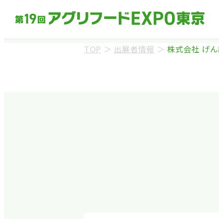
TOP
＞
出展者情報
＞
株式会社 げん
来場事前登録（バ
※業界関係者を対象
ます。
※カートの持ち込み