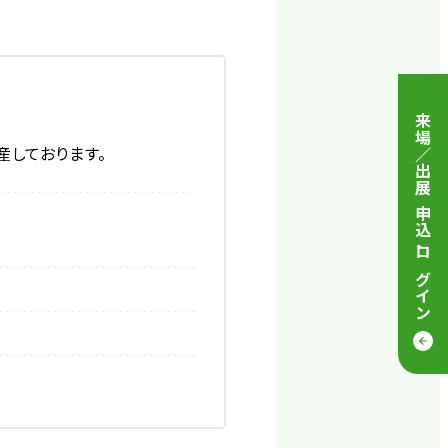
来場／出展 申込
産しております。
・
ログイン