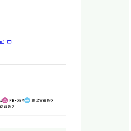
rm/
品
PB・OEM
輸出実績あり
新商品あり