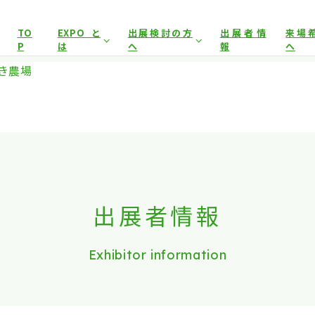
展示会場への入場には
来場登録が必要です。
TO
EXPOと
出展検討の方
出展者情
来場
P
は
へ
報
へ
アグリフードEXPO東京について
開催概要
来場事
き農場
イヤー）
来場事前登録（プレス）
来場対象
出展対象
来場事
前回開催結果
出展者サポート
事前
とした商談会であり、
ビジネス目的以外の方や一般の方のご来場
出展案内
会場
は禁止となっております。
出展者情報
Exhibitor information