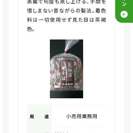
蒸籠で何度も蒸し上げる、手間を
惜しまない昔ながらの製法。着色
料は一切使用せず見た目は茶褐
色。
小売用
業務用
用途