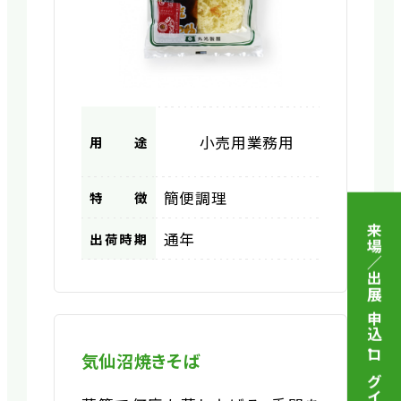
小売用
業務用
用途
簡便調理
特徴
来場／出展 申込
通年
出荷時期
・
気仙沼焼きそば
ログイン