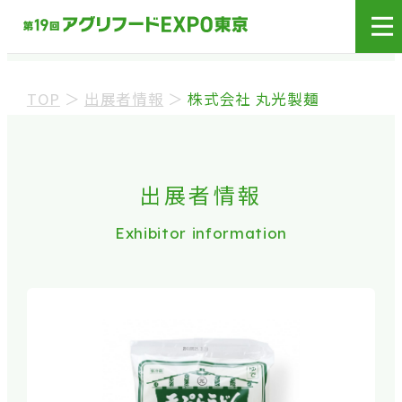
展示会場への入場には
来場登録が必要です。
TOP
＞
出展者情報
＞
株式会社 丸光製麺
来場事前登録（バイヤー）
来場事前登録（プレス）
出展者情報
Exhibitor information
※業界関係者を対象とした商談会であり、
ビジネ
ス目的以外の方や一般の方のご来場は固くお
断り
しております。
※カートの持ち込みは禁止となっております。