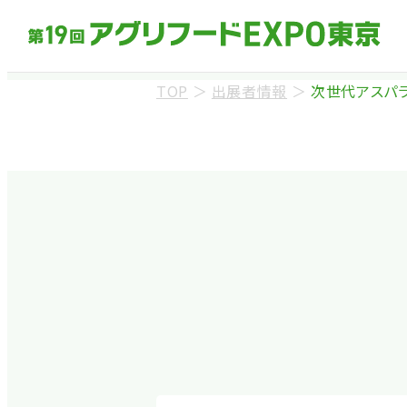
TOP
＞
出展者情報
＞
次世代アスパ
来場事前登録（バ
※業界関係者を対象
ます。
※カートの持ち込み