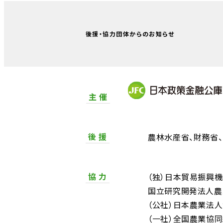
後援・協力団体からのお知らせ
主 催
後 援
農林水産省
財務省
協 力
（独）日本貿易振興
国立研究開発法人農
（公社）日本農業法
（一社）全国農業協