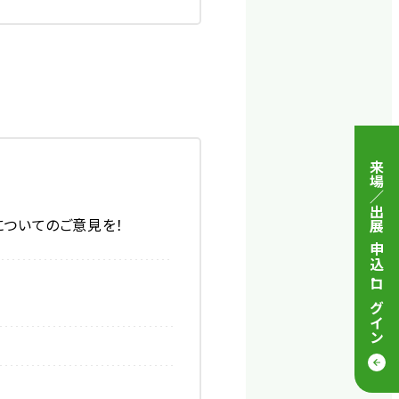
来場／出展 申込
ついてのご意見を！
・
ログイン