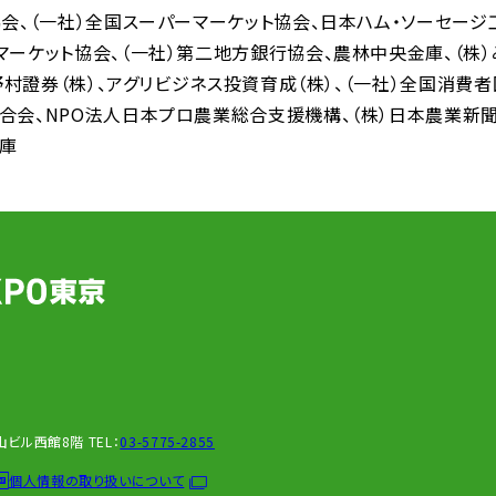
協会
（一社）全国スーパーマーケット協会
日本ハム・ソーセージ
マーケット協会
（一社）第二地方銀行協会
農林中央金庫
（株
野村證券（株）
アグリビジネス投資育成（株）
（一社）全国消費
合会
NPO法人日本プロ農業総合支援機構
（株）日本農業新
庫
新青山ビル西館8階
TEL：
03-5775-2855
個人情報の取り扱いについて