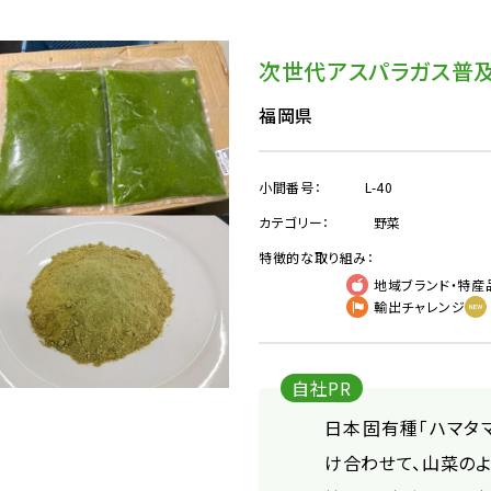
次世代アスパラガス普
福岡県
小間番号：
L-40
カテゴリー：
野菜
特徴的な取り組み：
地域ブランド・特産
輸出チャレンジ
自社PR
日本固有種「ハマタ
け合わせて、山菜の