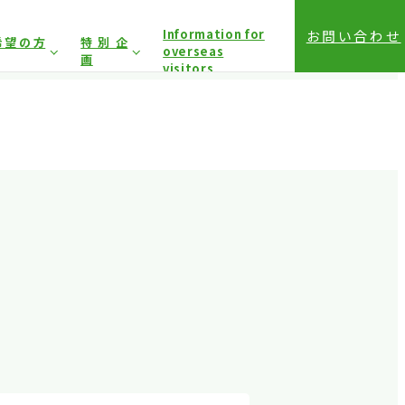
Information for
お問い合わせ
希望の方
特別企
overseas
画
visitors
前登録（バイヤー）
相談コーナー
前登録（プレス）
登録方法（入場方法）
は固くお断り
しており
アクセス