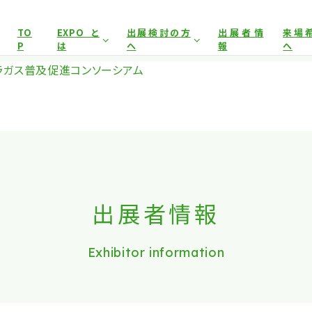
展示会場への入場には
来場登録が必要です。
TO
EXPOと
出展検討の方
出展者情
来場
P
は
へ
報
へ
アグリフードEXPO東京について
開催概要
来場事
ラガス普及促進コンソーシアム
イヤー）
来場事前登録（プレス）
来場対象
出展対象
来場事
前回開催結果
出展者サポート
事前
とした商談会であり、
ビジネス目的以外の方や一般の方のご来場
出展案内
会場
は禁止となっております。
出展者情報
Exhibitor information