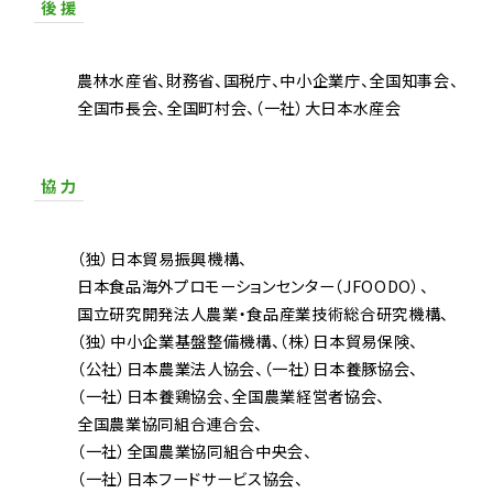
後 援
農林水産省
財務省
国税庁
中小企業庁
全国知事会
全国市長会
全国町村会
（一社）大日本水産会
協 力
（独）日本貿易振興機構
日本食品海外プロモーションセンター（JFOODO）
国立研究開発法人農業・食品産業技術総合研究機構
（独）中小企業基盤整備機構
（株）日本貿易保険
（公社）日本農業法人協会
（一社）日本養豚協会
（一社）日本養鶏協会
全国農業経営者協会
全国農業協同組合連合会
（一社）全国農業協同組合中央会
（一社）日本フードサービス協会