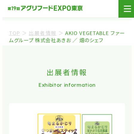
展示会場への入場には
来場登録が必要です。
TOP
＞
出展者情報
＞
AKIO VEGETABLE ファー
来場事前登録（バイヤー）
ムグループ 株式会社あきお ／ 畑のシェフ
来場事前登録（プレス）
出展者情報
※業界関係者を対象とした商談会であり、
ビジネ
Exhibitor information
ス目的以外の方や一般の方のご来場は固くお
断り
しております。
※カートの持ち込みは禁止となっております。