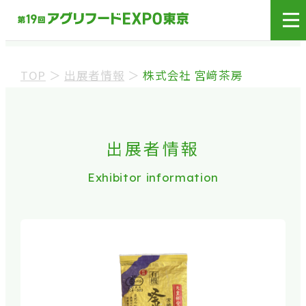
展示会場への入場には
来場登録が必要です。
TOP
＞
出展者情報
＞
株式会社 宮﨑茶房
来場事前登録（バイヤー）
来場事前登録（プレス）
出展者情報
Exhibitor information
※業界関係者を対象とした商談会であり、
ビジネ
ス目的以外の方や一般の方のご来場は固くお
断り
しております。
※カートの持ち込みは禁止となっております。