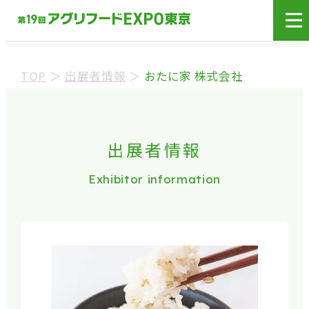
展示会場への入場には
来場登録が必要です。
TOP
＞
出展者情報
＞
おたに家 株式会社
来場事前登録（バイヤー）
来場事前登録（プレス）
出展者情報
Exhibitor information
※業界関係者を対象とした商談会であり、
ビジネ
ス目的以外の方や一般の方のご来場は固くお
断り
しております。
※カートの持ち込みは禁止となっております。