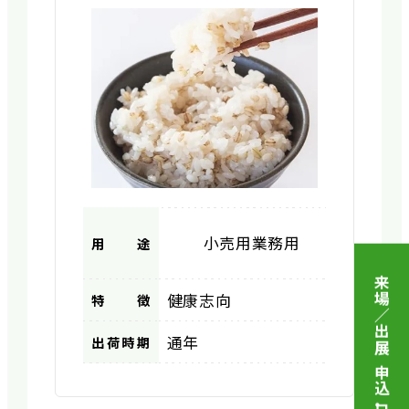
小売用
業務用
用途
来場／出展 申込
健康志向
特徴
通年
出荷時期
・