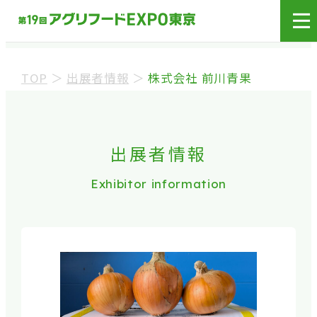
展示会場への入場には
来場登録が必要です。
TOP
＞
出展者情報
＞
株式会社 前川青果
来場事前登録（バイヤー）
来場事前登録（プレス）
出展者情報
Exhibitor information
※業界関係者を対象とした商談会であり、
ビジネ
ス目的以外の方や一般の方のご来場は固くお
断り
しております。
※カートの持ち込みは禁止となっております。