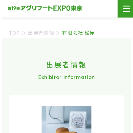
展示会場への入場には
来場登録が必要です。
TOP
＞
出展者情報
＞
有限会社 松屋
来場事前登録（バイヤー）
来場事前登録（プレス）
出展者情報
Exhibitor information
※業界関係者を対象とした商談会であり、
ビジネ
ス目的以外の方や一般の方のご来場は固くお
断り
しております。
※カートの持ち込みは禁止となっております。