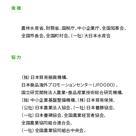
後 援
農林水産省
財務省
国税庁
中小企業庁
全国知事会
全国市長会
全国町村会
（一社）大日本水産会
協 力
（独）日本貿易振興機構
日本食品海外プロモーションセンター（JFOODO）
国立研究開発法人農業・食品産業技術総合研究機構
（独）中小企業基盤整備機構
（株）日本貿易保険
（公社）日本農業法人協会
（一社）日本養豚協会
（一社）日本養鶏協会
全国農業経営者協会
全国農業協同組合連合会
（一社）全国農業協同組合中央会