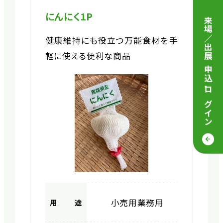
にんにく1P
来場／出展 申込
健康維持にも役立つ万能食材を手
軽に使える便利な商品
・
ログイン
小売用
業務用
用途