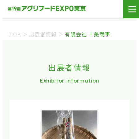
展示会場への入場には
来場登録が必要です。
TOP
＞
出展者情報
＞
有限会社 十美商事
来場事前登録（バイヤー）
来場事前登録（プレス）
出展者情報
Exhibitor information
※業界関係者を対象とした商談会であり、
ビジネ
ス目的以外の方や一般の方のご来場は固くお
断り
しております。
※カートの持ち込みは禁止となっております。