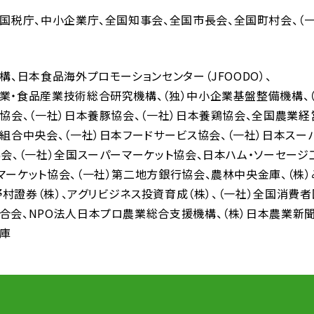
国税庁
中小企業庁
全国知事会
全国市長会
全国町村会
（
機構
日本食品海外プロモーションセンター（JFOODO）
業・食品産業技術総合研究機構
（独）中小企業基盤整備機構
人協会
（一社）日本養豚協会
（一社）日本養鶏協会
全国農業経
同組合中央会
（一社）日本フードサービス協会
（一社）日本スー
協会
（一社）全国スーパーマーケット協会
日本ハム・ソーセージ
マーケット協会
（一社）第二地方銀行協会
農林中央金庫
（株
野村證券（株）
アグリビジネス投資育成（株）
（一社）全国消費
合会
NPO法人日本プロ農業総合支援機構
（株）日本農業新
庫