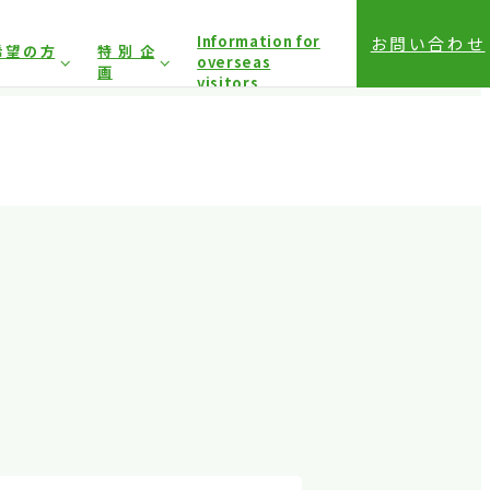
Information for
お問い合わせ
希望の方
特別企
overseas
画
visitors
前登録（バイヤー）
相談コーナー
前登録（プレス）
登録方法（入場方法）
は固くお断り
しており
アクセス