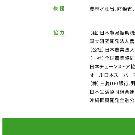
後 援
農林水産省
財務省
協 力
（独）日本貿易振興
国立研究開発法人農
（公社）日本農業法
（一社）全国農業協
日本チェーンストア
オール日本スーパー
（株）三菱UFJ銀行
日本生活協同組合連
沖縄振興開発金融公