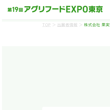
TOP
＞
出展者情報
＞
株式会社 果実
来場事前登録（バ
※業界関係者を対象
ます。
※カートの持ち込み