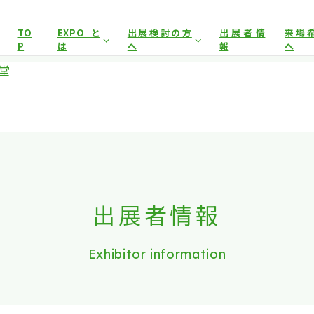
展示会場への入場には
来場登録が必要です。
TO
EXPOと
出展検討の方
出展者情
来場
P
は
へ
報
へ
アグリフードEXPO東京について
開催概要
来場事
堂
イヤー）
来場事前登録（プレス）
来場対象
出展対象
来場事
前回開催結果
出展者サポート
事前
とした商談会であり、
ビジネス目的以外の方や一般の方のご来場
出展案内
会場
は禁止となっております。
出展者情報
Exhibitor information