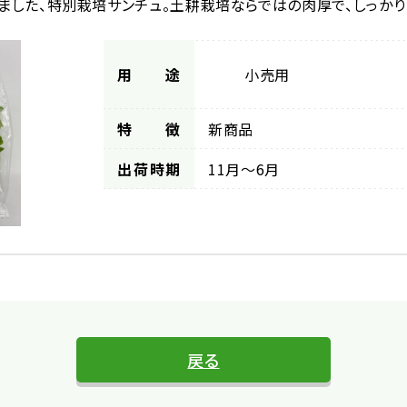
しました、特別栽培サンチュ。土耕栽培ならではの肉厚で、しっか
用途
小売用
特徴
新商品
出荷時期
11月～6月
戻る