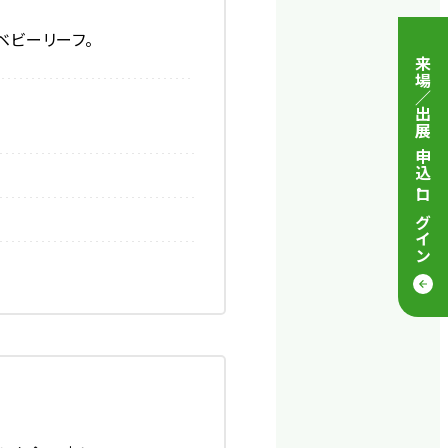
ベビーリーフ。
来場／出展 申込
・
ログイン