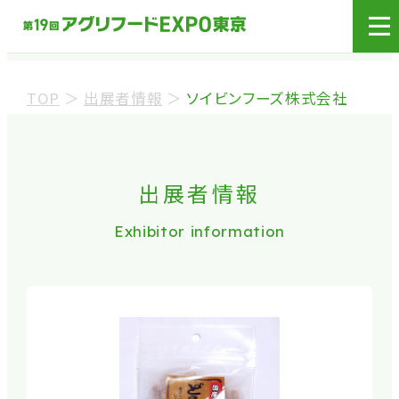
展示会場への入場には
来場登録が必要です。
TOP
＞
出展者情報
＞
ソイビンフーズ株式会社
来場事前登録（バイヤー）
来場事前登録（プレス）
出展者情報
Exhibitor information
※業界関係者を対象とした商談会であり、
ビジネ
ス目的以外の方や一般の方のご来場は固くお
断り
しております。
※カートの持ち込みは禁止となっております。