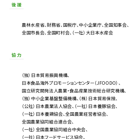
後 援
農林水産省
財務省
国税庁
中小企業庁
全国知事会
全国市長会
全国町村会
（一社）大日本水産会
協 力
（独）日本貿易振興機構
日本食品海外プロモーションセンター（JFOODO）
国立研究開発法人農業・食品産業技術総合研究機構
（独）中小企業基盤整備機構
（株）日本貿易保険
（公社）日本農業法人協会
（一社）日本養豚協会
（一社）日本養鶏協会
全国農業経営者協会
全国農業協同組合連合会
（一社）全国農業協同組合中央会
（一社）日本フードサービス協会