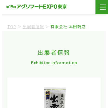
展示会場への入場には
来場登録が必要です。
TOP
＞
出展者情報
＞
有限会社 本田商店
来場事前登録（バイヤー）
来場事前登録（プレス）
出展者情報
Exhibitor information
※業界関係者を対象とした商談会であり、
ビジネ
ス目的以外の方や一般の方のご来場は固くお
断り
しております。
※カートの持ち込みは禁止となっております。