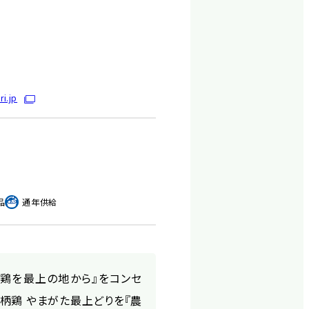
i.jp
品
通年供給
の鶏を最上の地から』をコンセ
柄鶏 やまがた最上どりを『農