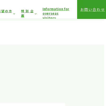
Information for
お問い合わせ
希望の方
特別企
overseas
画
visitors
前登録（バイヤー）
相談コーナー
前登録（プレス）
登録方法（入場方法）
は固くお断り
しており
アクセス