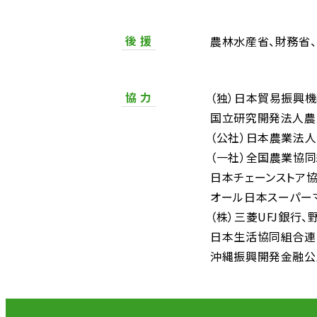
後 援
農林水産省
財務省
協 力
（独）日本貿易振興
国立研究開発法人農
（公社）日本農業法
（一社）全国農業協
日本チェーンストア
オール日本スーパー
（株）三菱UFJ銀行
日本生活協同組合連
沖縄振興開発金融公