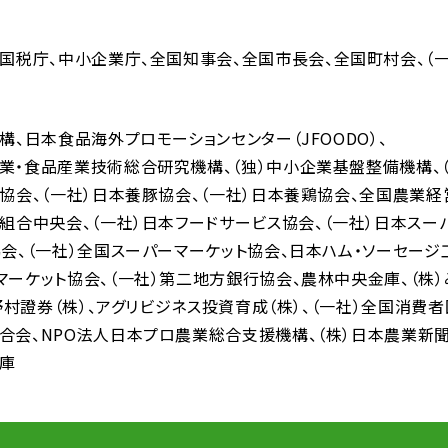
国税庁
中小企業庁
全国知事会
全国市長会
全国町村会
（
機構
日本食品海外プロモーションセンター（JFOODO）
業・食品産業技術総合研究機構
（独）中小企業基盤整備機構
人協会
（一社）日本養豚協会
（一社）日本養鶏協会
全国農業経
同組合中央会
（一社）日本フードサービス協会
（一社）日本スー
協会
（一社）全国スーパーマーケット協会
日本ハム・ソーセージ
マーケット協会
（一社）第二地方銀行協会
農林中央金庫
（株
野村證券（株）
アグリビジネス投資育成（株）
（一社）全国消費
合会
NPO法人日本プロ農業総合支援機構
（株）日本農業新
庫