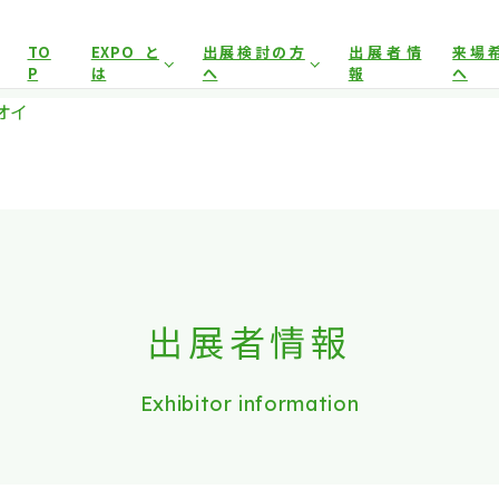
展示会場への入場には
来場登録が必要です。
TO
EXPOと
出展検討の方
出展者情
来場
P
は
へ
報
へ
アグリフードEXPO東京について
開催概要
来場事
オイ
イヤー）
来場事前登録（プレス）
来場対象
出展対象
来場事
前回開催結果
出展者サポート
事前
とした商談会であり、
ビジネス目的以外の方や一般の方のご来場
出展案内
会場
は禁止となっております。
出展者情報
Exhibitor information