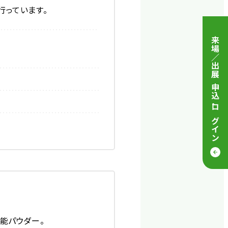
行っています。
来場／出展 申込
・
ログイン
能パウダー。