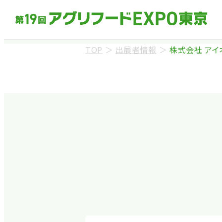
TOP
＞
出展者情報
＞
株式会社 アイ
来場事前登録（バ
※業界関係者を対象
ます。
※カートの持ち込み