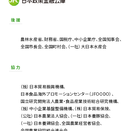
後 援
農林水産省
財務省
国税庁
中小企業庁
全国知事会
全国市長会
全国町村会
（一社）大日本水産会
協 力
（独）日本貿易振興機構
日本食品海外プロモーションセンター（JFOODO）
国立研究開発法人農業・食品産業技術総合研究機構
（独）中小企業基盤整備機構
（株）日本貿易保険
（公社）日本農業法人協会
（一社）日本養豚協会
（一社）日本養鶏協会
全国農業経営者協会
全国農業協同組合連合会