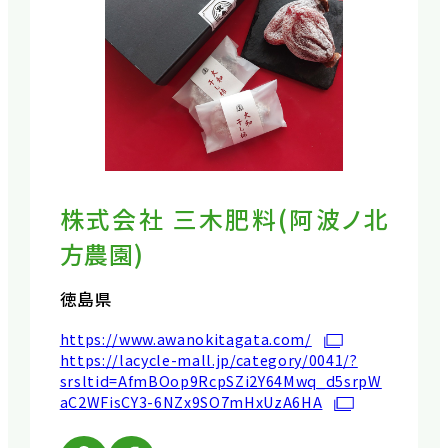
株式会社 三木肥料(阿波ノ北
方農園)
徳島県
https://www.awanokitagata.com/
https://lacycle-mall.jp/category/0041/?
srsltid=AfmBOop9RcpSZi2Y64Mwq_d5srpW
aC2WFisCY3-6NZx9SO7mHxUzA6HA