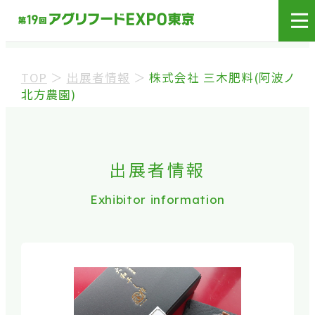
展示会場への入場には
来場登録が必要です。
TOP
＞
出展者情報
＞
株式会社 三木肥料(阿波ノ
来場事前登録（バイヤー）
北方農園)
来場事前登録（プレス）
出展者情報
※業界関係者を対象とした商談会であり、
ビジネ
Exhibitor information
ス目的以外の方や一般の方のご来場は固くお
断り
しております。
※カートの持ち込みは禁止となっております。