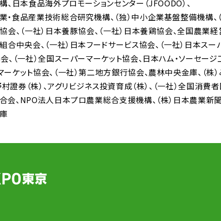
機構
日本食品海外プロモーションセンター（JFOODO）
業・食品産業技術総合研究機構
（独）中小企業基盤整備機構
人協会
（一社）日本養豚協会
（一社）日本養鶏協会
全国農業経
同組合中央会
（一社）日本フードサービス協会
（一社）日本スー
協会
（一社）全国スーパーマーケット協会
日本ハム・ソーセージ
マーケット協会
（一社）第二地方銀行協会
農林中央金庫
（株
野村證券（株）
アグリビジネス投資育成（株）
（一社）全国消費
合会
NPO法人日本プロ農業総合支援機構
（株）日本農業新
庫