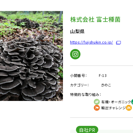
株式会社 富士種菌
山梨県
https://fujishukin.co.jp/
小間番号：
F-13
カテゴリー：
きのこ
特徴的な取り組み：
有機・オーガニック
輸出チャレンジ
自社PR