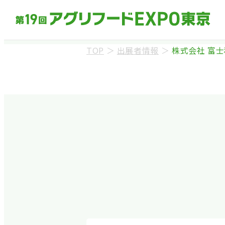
TOP
＞
出展者情報
＞
株式会社 富
来場事前登録（バ
※業界関係者を対象
ます。
※カートの持ち込み