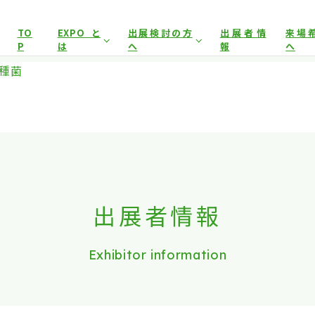
展示会場への入場には
来場登録が必要です。
TO
EXPOと
出展検討の方
出展者情
来場
P
は
へ
報
へ
アグリフードEXPO東京について
開催概要
来場事
士種菌
イヤー）
来場事前登録（プレス）
来場対象
出展対象
来場事
前回開催結果
出展者サポート
事前
とした商談会であり、
ビジネス目的以外の方や一般の方のご来場
出展案内
会場
は禁止となっております。
出展者情報
Exhibitor information