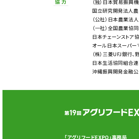
協 力
（独）日本貿易振興
国立研究開発法人農
（公社）日本農業法
（一社）全国農業協
日本チェーンストア
オール日本スーパー
（株）三菱UFJ銀行
日本生活協同組合連
沖縄振興開発金融公
「アグリフードEXPO」事務局