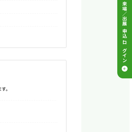
来場／出展 申込
・
ログイン
す。