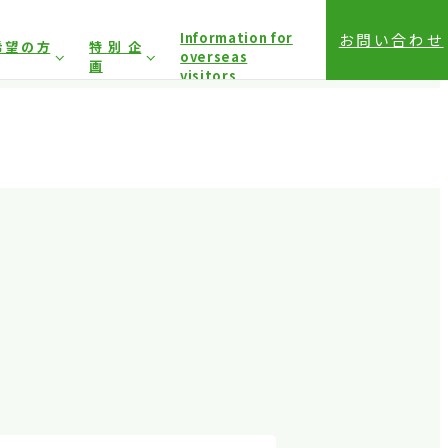
Information for
お問い合わせ
希望の方
特別企
overseas
画
visitors
前登録（バイヤー）
相談コーナー
前登録（プレス）
登録方法（入場方法）
は固くお断り
しており
アクセス