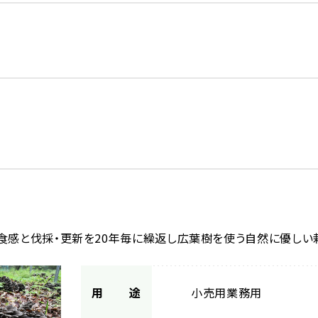
食感と伐採・更新を20年毎に繰返し広葉樹を使う自然に優しい
用途
小売用
業務用