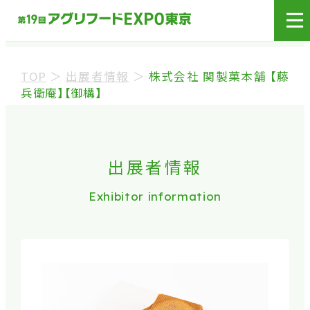
展示会場への入場には
来場登録が必要です。
TOP
＞
出展者情報
＞
株式会社 関製菓本舗 【藤
来場事前登録（バイヤー）
兵衛庵】【御構】
来場事前登録（プレス）
出展者情報
※業界関係者を対象とした商談会であり、
ビジネ
Exhibitor information
ス目的以外の方や一般の方のご来場は固くお
断り
しております。
※カートの持ち込みは禁止となっております。