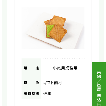
小売用
業務用
用途
来場／出展 申込
ギフト商材
特徴
通年
出荷時期
・