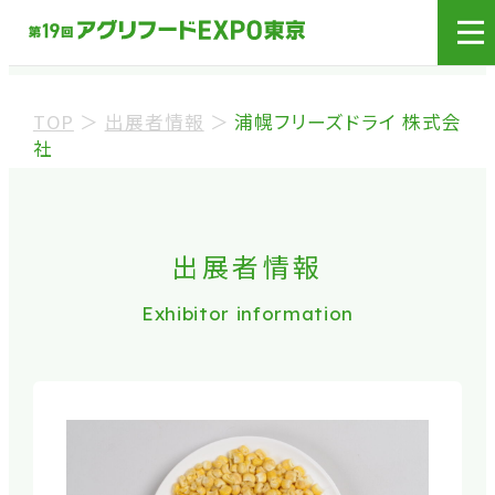
展示会場への入場には
来場登録が必要です。
TOP
＞
出展者情報
＞
浦幌フリーズドライ 株式会
来場事前登録（バイヤー）
社
来場事前登録（プレス）
出展者情報
※業界関係者を対象とした商談会であり、
ビジネ
Exhibitor information
ス目的以外の方や一般の方のご来場は固くお
断り
しております。
※カートの持ち込みは禁止となっております。