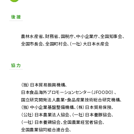
後 援
農林水産省
財務省
国税庁
中小企業庁
全国知事会
全国市長会
全国町村会
（一社）大日本水産会
協 力
（独）日本貿易振興機構
日本食品海外プロモーションセンター（JFOODO）
国立研究開発法人農業・食品産業技術総合研究機構
（独）中小企業基盤整備機構
（株）日本貿易保険
（公社）日本農業法人協会
（一社）日本養豚協会
（一社）日本養鶏協会
全国農業経営者協会
全国農業協同組合連合会