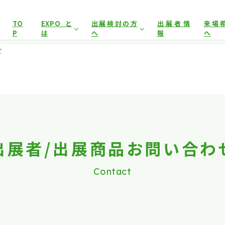
展示会場への入場には
来場登録が必要です。
TO
EXPOと
出展検討の方
出展者情
来場
P
は
へ
報
へ
アグリフードEXPO東京について
開催概要
来場事
せ
イヤー）
来場事前登録（プレス）
来場対象
出展対象
来場事
前回開催結果
出展者サポート
事前
とした商談会であり、
ビジネス目的以外の方や一般の方のご来場
出展案内
会場
は禁止となっております。
出展者/出展商品お問い合わ
Contact