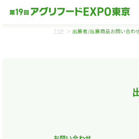
TOP
＞
出展者/出展商品お問い合わ
来場事前登録（バ
※業界関係者を対象
ます。
※カートの持ち込み
お問い合わせ