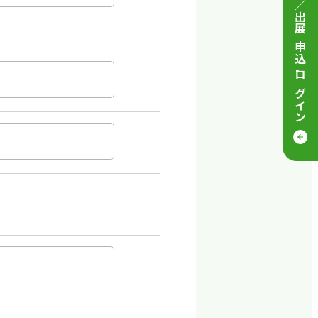
来場／出展 申込
・
ログイン