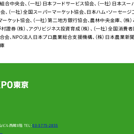
同組合中央会
（一社）日本フードサービス協会
（一社）日本スー
協会
（一社）全国スーパーマーケット協会
日本ハム・ソーセージ
マーケット協会
（一社）第二地方銀行協会
農林中央金庫
（株
野村證券（株）
アグリビジネス投資育成（株）
（一社）全国消費
合会
NPO法人日本プロ農業総合支援機構
（株）日本農業新
庫
新青山ビル西館8階
TEL：
03-5775-2855