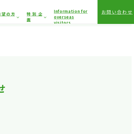
Information for
お問い合わせ
希望の方
特別企
overseas
画
visitors
前登録（バイヤー）
相談コーナー
前登録（プレス）
登録方法（入場方法）
は固くお断り
しており
アクセス
せ