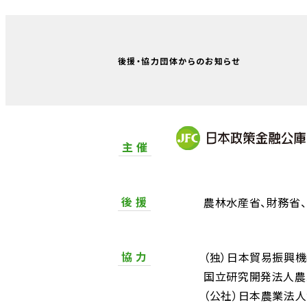
後援・協力団体からのお知らせ
主 催
後 援
農林水産省
財務省
協 力
（独）日本貿易振興
国立研究開発法人農
（公社）日本農業法