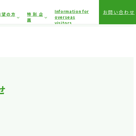
Information for
お問い合わせ
希望の方
特別企
overseas
画
visitors
前登録（バイヤー）
相談コーナー
前登録（プレス）
登録方法（入場方法）
は固くお断り
しており
アクセス
せ