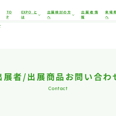
展示会場への入場には
来場登録が必要です。
TO
EXPOと
出展検討の方
出展者情
来場
P
は
へ
報
へ
アグリフードEXPO東京について
開催概要
来場事
せ
イヤー）
来場事前登録（プレス）
来場対象
出展対象
来場事
前回開催結果
出展者サポート
事前
とした商談会であり、
ビジネス目的以外の方や一般の方のご来場
出展案内
会場
は禁止となっております。
出展者/出展商品お問い合わ
Contact