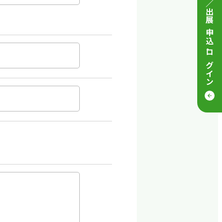
来場／出展 申込
・
ログイン