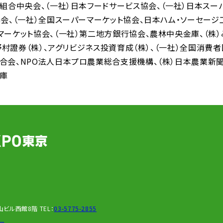
同組合中央会
（一社）日本フードサービス協会
（一社）日本スー
協会
（一社）全国スーパーマーケット協会
日本ハム・ソーセージ
マーケット協会
（一社）第二地方銀行協会
農林中央金庫
（株
野村證券（株）
アグリビジネス投資育成（株）
（一社）全国消費
合会
NPO法人日本プロ農業総合支援機構
（株）日本農業新
庫
新青山ビル西館8階
TEL：
03-5775-2855