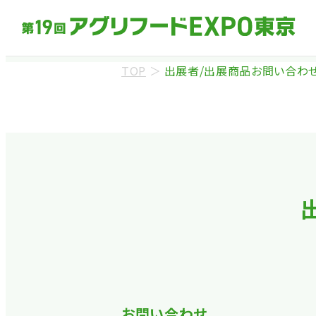
TOP
＞
出展者/出展商品お問い合わ
来場事前登録（バ
※業界関係者を対象
ます。
※カートの持ち込み
お問い合わせ