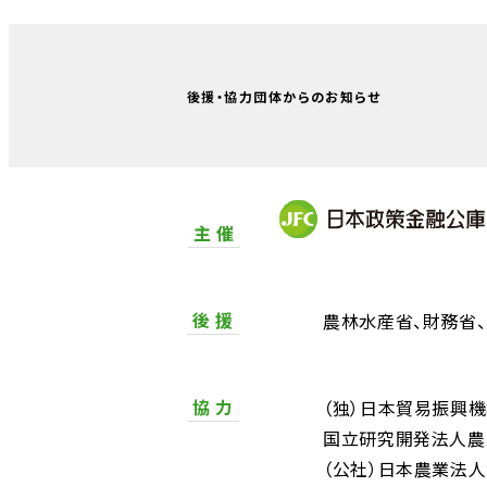
後援・協力団体からのお知らせ
主 催
後 援
農林水産省
財務省
協 力
（独）日本貿易振興
国立研究開発法人農
（公社）日本農業法