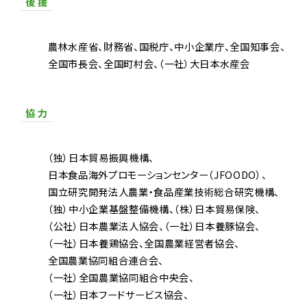
後 援
農林水産省
財務省
国税庁
中小企業庁
全国知事会
全国市長会
全国町村会
（一社）大日本水産会
協 力
（独）日本貿易振興機構
日本食品海外プロモーションセンター（JFOODO）
国立研究開発法人農業・食品産業技術総合研究機構
（独）中小企業基盤整備機構
（株）日本貿易保険
（公社）日本農業法人協会
（一社）日本養豚協会
（一社）日本養鶏協会
全国農業経営者協会
全国農業協同組合連合会
（一社）全国農業協同組合中央会
（一社）日本フードサービス協会