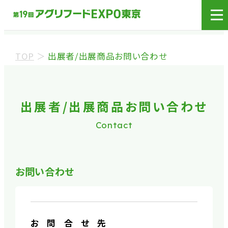
展示会場への入場には
来場登録が必要です。
TOP
＞
出展者/出展商品お問い合わせ
来場事前登録（バイヤー）
来場事前登録（プレス）
出展者/出展商品お問い合わせ
Contact
※業界関係者を対象とした商談会であり、
ビジネ
ス目的以外の方や一般の方のご来場は固くお
断り
しております。
お問い合わせ
※カートの持ち込みは禁止となっております。
お問合せ先