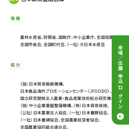
後 援
農林水産省
財務省
国税庁
中小企業庁
全国知事会
全国市長会
全国町村会
（一社）大日本水産会
来場／出展 申込
協 力
（独）日本貿易振興機構
・
日本食品海外プロモーションセンター（JFOODO）
ログイン
国立研究開発法人農業・食品産業技術総合研究機構
（独）中小企業基盤整備機構
（株）日本貿易保険
（公社）日本農業法人協会
（一社）日本養豚協会
（一社）日本養鶏協会
全国農業経営者協会
全国農業協同組合連合会