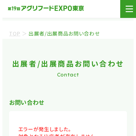
展示会場への入場には
来場登録が必要です。
TOP
＞
出展者/出展商品お問い合わせ
来場事前登録（バイヤー）
来場事前登録（プレス）
出展者/出展商品お問い合わせ
Contact
※業界関係者を対象とした商談会であり、
ビジネ
ス目的以外の方や一般の方のご来場は固くお
断り
しております。
お問い合わせ
※カートの持ち込みは禁止となっております。
エラーが発生しました。