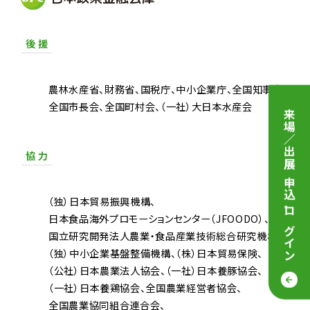
後 援
農林水産省
財務省
国税庁
中小企業庁
全国知事会
全国市長会
全国町村会
（一社）大日本水産会
来場／出展 申込
協 力
（独）日本貿易振興機構
・
日本食品海外プロモーションセンター（JFOODO）
ログイン
国立研究開発法人農業・食品産業技術総合研究機構
（独）中小企業基盤整備機構
（株）日本貿易保険
（公社）日本農業法人協会
（一社）日本養豚協会
（一社）日本養鶏協会
全国農業経営者協会
全国農業協同組合連合会