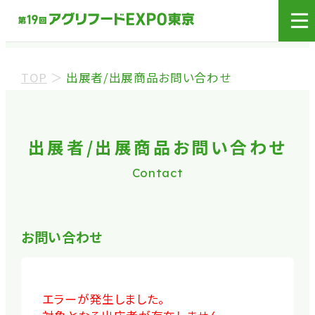
展示会場への入場には
来場登録が必要です。
TOP
＞
出展者/出展商品お問い合わせ
来場事前登録（バイヤー）
来場事前登録（プレス）
出展者/出展商品お問い合わせ
Contact
※業界関係者を対象とした商談会であり、
ビジネ
ス目的以外の方や一般の方のご来場は固くお
断り
しております。
お問い合わせ
※カートの持ち込みは禁止となっております。
エラーが発生しました。