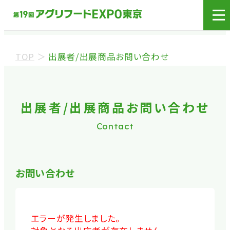
展示会場への入場には
来場登録が必要です。
TOP
＞
出展者/出展商品お問い合わせ
来場事前登録（バイヤー）
来場事前登録（プレス）
出展者/出展商品お問い合わせ
Contact
※業界関係者を対象とした商談会であり、
ビジネ
ス目的以外の方や一般の方のご来場は固くお
断り
しております。
お問い合わせ
※カートの持ち込みは禁止となっております。
エラーが発生しました。