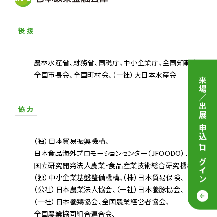
後 援
農林水産省
財務省
国税庁
中小企業庁
全国知事会
全国市長会
全国町村会
（一社）大日本水産会
来場／出展 申込
協 力
（独）日本貿易振興機構
・
日本食品海外プロモーションセンター（JFOODO）
ログイン
国立研究開発法人農業・食品産業技術総合研究機構
（独）中小企業基盤整備機構
（株）日本貿易保険
（公社）日本農業法人協会
（一社）日本養豚協会
（一社）日本養鶏協会
全国農業経営者協会
全国農業協同組合連合会