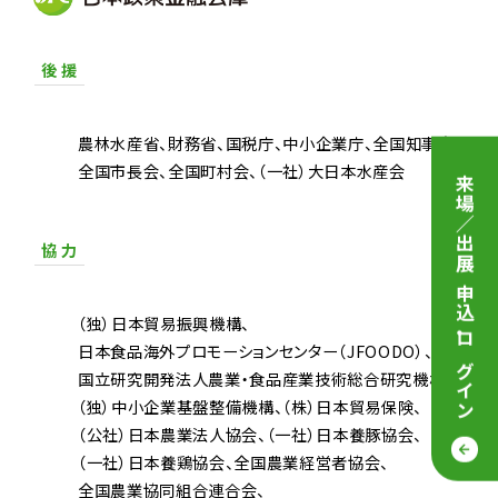
後 援
農林水産省
財務省
国税庁
中小企業庁
全国知事会
全国市長会
全国町村会
（一社）大日本水産会
来場／出展 申込
協 力
（独）日本貿易振興機構
・
日本食品海外プロモーションセンター（JFOODO）
ログイン
国立研究開発法人農業・食品産業技術総合研究機構
（独）中小企業基盤整備機構
（株）日本貿易保険
（公社）日本農業法人協会
（一社）日本養豚協会
（一社）日本養鶏協会
全国農業経営者協会
全国農業協同組合連合会