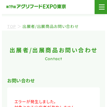
展示会場への入場には
来場登録が必要です。
TOP
＞
出展者/出展商品お問い合わせ
来場事前登録（バイヤー）
来場事前登録（プレス）
出展者/出展商品お問い合わせ
Contact
※業界関係者を対象とした商談会であり、
ビジネ
ス目的以外の方や一般の方のご来場は固くお
断り
しております。
お問い合わせ
※カートの持ち込みは禁止となっております。
エラーが発生しました。